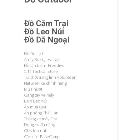
Đồ Cắm Trại
Đồ Leo Núi
Đồ Dã Ngoại
Đồ Du Lịch
Army Box tại Hà Nội
Đồ lặn biển - Freedive
5.11 Tactical Store
Túi thời trang lính Volunteer
NatureHike chính hãng
Mũ Phượt
Găng tay Xe máy
Balo Leo núi
Áo mưa Givi
Áo phông Thái Lan
Thùng xe máy Givi
Dụng cụ đa năng
Giày leo núi
Căn cứ - BaseCamp