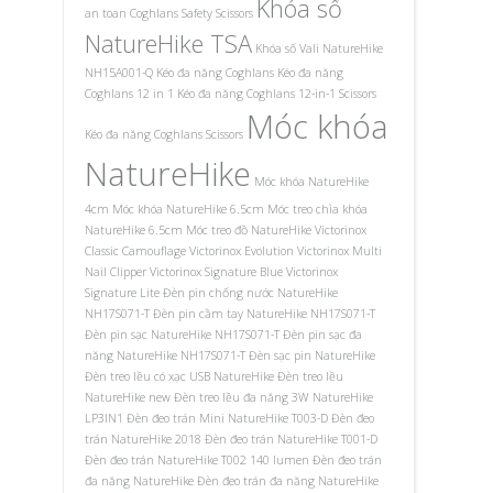
Khóa số
an toan Coghlans Safety Scissors
NatureHike TSA
Khóa số Vali NatureHike
NH15A001-Q
Kéo đa năng Coghlans
Kéo đa năng
Coghlans 12 in 1
Kéo đa năng Coghlans 12-in-1 Scissors
Móc khóa
Kéo đa năng Coghlans Scissors
NatureHike
Móc khóa NatureHike
4cm
Móc khóa NatureHike 6.5cm
Móc treo chìa khóa
NatureHike 6.5cm
Móc treo đồ NatureHike
Victorinox
Classic Camouflage
Victorinox Evolution
Victorinox Multi
Nail Clipper
Victorinox Signature Blue
Victorinox
Signature Lite
Đèn pin chống nước NatureHike
NH17S071-T
Đèn pin cầm tay NatureHike NH17S071-T
Đèn pin sạc NatureHike NH17S071-T
Đèn pin sạc đa
năng NatureHike NH17S071-T
Đèn sạc pin NatureHike
Đèn treo lều có xạc USB NatureHike
Đèn treo lều
NatureHike new
Đèn treo lều đa năng 3W NatureHike
LP3IN1
Đèn đeo trán Mini NatureHike T003-D
Đèn đeo
trán NatureHike 2018
Đèn đeo trán NatureHike T001-D
Đèn đeo trán NatureHike T002 140 lumen
Đèn đeo trán
đa năng NatureHike
Đèn đeo trán đa năng NatureHike