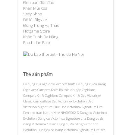
Đèn bàn độc đáo
Khăn Mùi Xoa
Sexy Shop
Đồ lót Bigsize
Đông Trùng Hạ Thảo
Hotgame Store
Khăn Tubb Đa Năng
Patch dán Balo
Thẻ sản phẩm
Bộ dụng cụ Coghlans Campers Knife
Bộ dụng cụ đa năng
Coghlans Campers Knife
Bộ thìa dĩa gấp Coghlans
Campers Knife
Coghlans Campers Knife
Dao Victorinox
Classic Camouflage
Dao Victorinox Evolution
Dao
Victorinox Signature Blue
Dao Victorinox Signature Lite
Den dao tran NatureHike NH00T002-D
Dụng cụ Victorinox
Evolution
Dụng cụ Victorinox Signature Lite
Dụng cụ đa
năng Victorinox Classic
Dụng cụ đa năng Victorinox
Evolution
Dụng cụ đa năng Victorinox Signature Lite
Keo