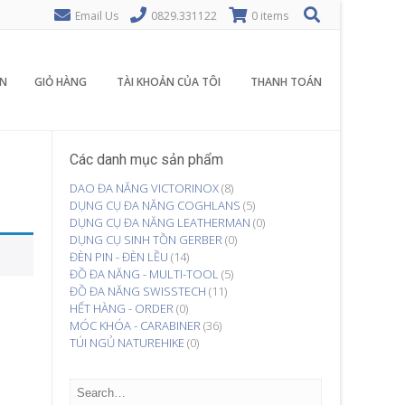
Email Us
0829.331122
0 items
N
GIỎ HÀNG
TÀI KHOẢN CỦA TÔI
THANH TOÁN
Các danh mục sản phẩm
DAO ĐA NĂNG VICTORINOX
(8)
DỤNG CỤ ĐA NĂNG COGHLANS
(5)
DỤNG CỤ ĐA NĂNG LEATHERMAN
(0)
DỤNG CỤ SINH TỒN GERBER
(0)
ĐÈN PIN - ĐÈN LỀU
(14)
ĐỒ ĐA NĂNG - MULTI-TOOL
(5)
ĐỒ ĐA NĂNG SWISSTECH
(11)
HẾT HÀNG - ORDER
(0)
MÓC KHÓA - CARABINER
(36)
TÚI NGỦ NATUREHIKE
(0)