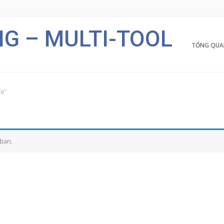
G – MULTI-TOOL
TỔNG QUA
fe”
bạn.