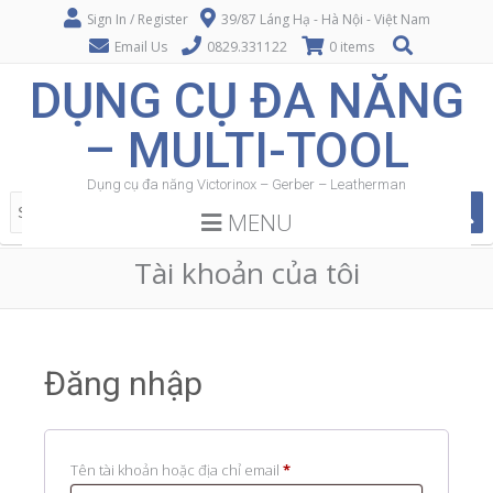
Sign In / Register
39/87 Láng Hạ - Hà Nội - Việt Nam
Email Us
0829.331122
0 items
DỤNG CỤ ĐA NĂNG
– MULTI-TOOL
Dụng cụ đa năng Victorinox – Gerber – Leatherman
MENU
Tài khoản của tôi
Đăng nhập
Bắt
Tên tài khoản hoặc địa chỉ email
*