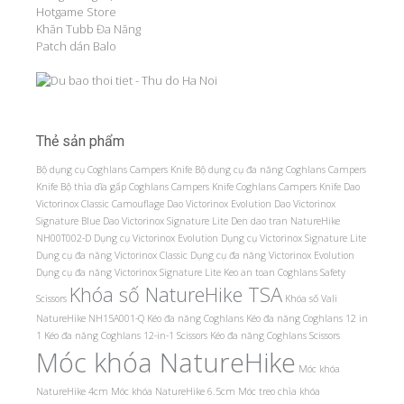
Hotgame Store
Khăn Tubb Đa Năng
Patch dán Balo
Thẻ sản phẩm
Bộ dụng cụ Coghlans Campers Knife
Bộ dụng cụ đa năng Coghlans Campers
Knife
Bộ thìa dĩa gấp Coghlans Campers Knife
Coghlans Campers Knife
Dao
Victorinox Classic Camouflage
Dao Victorinox Evolution
Dao Victorinox
Signature Blue
Dao Victorinox Signature Lite
Den dao tran NatureHike
NH00T002-D
Dụng cụ Victorinox Evolution
Dụng cụ Victorinox Signature Lite
Dụng cụ đa năng Victorinox Classic
Dụng cụ đa năng Victorinox Evolution
Dụng cụ đa năng Victorinox Signature Lite
Keo an toan Coghlans Safety
Khóa số NatureHike TSA
Scissors
Khóa số Vali
NatureHike NH15A001-Q
Kéo đa năng Coghlans
Kéo đa năng Coghlans 12 in
1
Kéo đa năng Coghlans 12-in-1 Scissors
Kéo đa năng Coghlans Scissors
Móc khóa NatureHike
Móc khóa
NatureHike 4cm
Móc khóa NatureHike 6.5cm
Móc treo chìa khóa