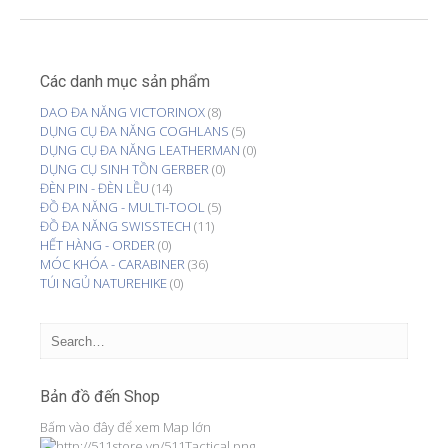
Các danh mục sản phẩm
DAO ĐA NĂNG VICTORINOX
(8)
DỤNG CỤ ĐA NĂNG COGHLANS
(5)
DỤNG CỤ ĐA NĂNG LEATHERMAN
(0)
DỤNG CỤ SINH TỒN GERBER
(0)
ĐÈN PIN - ĐÈN LỀU
(14)
ĐỒ ĐA NĂNG - MULTI-TOOL
(5)
ĐỒ ĐA NĂNG SWISSTECH
(11)
HẾT HÀNG - ORDER
(0)
MÓC KHÓA - CARABINER
(36)
TÚI NGỦ NATUREHIKE
(0)
Bản đồ đến Shop
Bấm vào đây để xem Map lớn