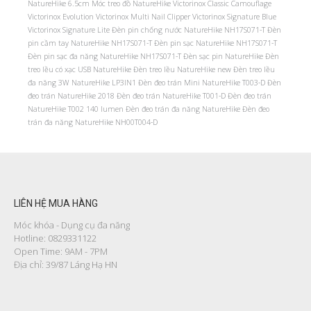
NatureHike 6.5cm
Móc treo đồ NatureHike
Victorinox Classic Camouflage
Victorinox Evolution
Victorinox Multi Nail Clipper
Victorinox Signature Blue
Victorinox Signature Lite
Đèn pin chống nước NatureHike NH17S071-T
Đèn
pin cầm tay NatureHike NH17S071-T
Đèn pin sạc NatureHike NH17S071-T
Đèn pin sạc đa năng NatureHike NH17S071-T
Đèn sạc pin NatureHike
Đèn
treo lều có xạc USB NatureHike
Đèn treo lều NatureHike new
Đèn treo lều
đa năng 3W NatureHike LP3IN1
Đèn đeo trán Mini NatureHike T003-D
Đèn
đeo trán NatureHike 2018
Đèn đeo trán NatureHike T001-D
Đèn đeo trán
NatureHike T002 140 lumen
Đèn đeo trán đa năng NatureHike
Đèn đeo
trán đa năng NatureHike NH00T004-D
LIÊN HỆ MUA HÀNG
Móc khóa - Dụng cụ đa năng
Hotline: 0829331122
Open Time: 9AM - 7PM
Địa chỉ: 39/87 Láng Hạ HN