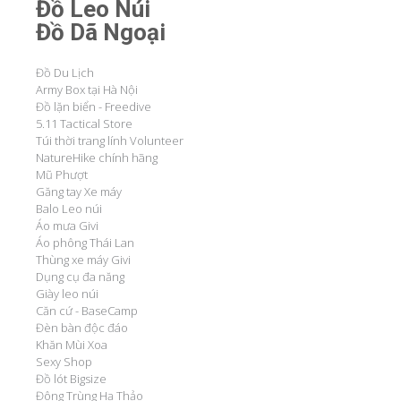
Đồ Leo Núi
Đồ Dã Ngoại
Đồ Du Lịch
Army Box tại Hà Nội
Đồ lặn biển - Freedive
5.11 Tactical Store
Túi thời trang lính Volunteer
NatureHike chính hãng
Mũ Phượt
Găng tay Xe máy
Balo Leo núi
Áo mưa Givi
Áo phông Thái Lan
Thùng xe máy Givi
Dụng cụ đa năng
Giày leo núi
Căn cứ - BaseCamp
Đèn bàn độc đáo
Khăn Mùi Xoa
Sexy Shop
Đồ lót Bigsize
Đông Trùng Hạ Thảo