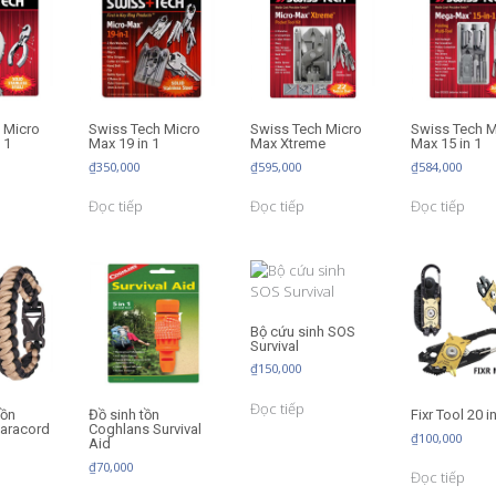
 Micro
Swiss Tech Micro
Swiss Tech Micro
Swiss Tech 
 1
Max 19 in 1
Max Xtreme
Max 15 in 1
₫
350,000
₫
595,000
₫
584,000
Đọc tiếp
Đọc tiếp
Đọc tiếp
Bộ cứu sinh SOS
Survival
₫
150,000
Đọc tiếp
tồn
Đồ sinh tồn
Fixr Tool 20 i
aracord
Coghlans Survival
₫
100,000
Aid
₫
70,000
Đọc tiếp