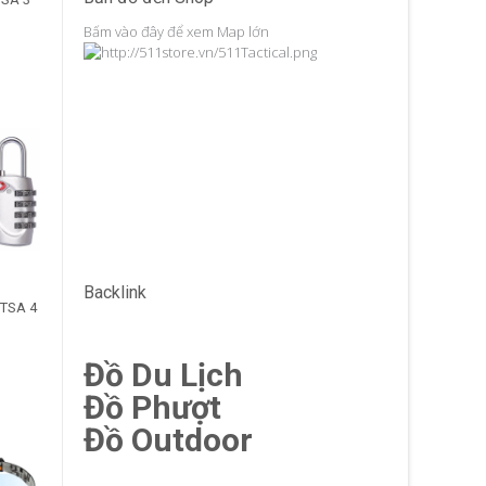
Bấm vào đây để xem Map lớn
Backlink
TSA 4
Đồ Du Lịch
Đồ Phượt
Đồ Outdoor