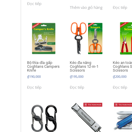
Đọc tiếp
Thêm vào giỏ hàng
Đọc tiếp
Bộ thìa dĩa gấp
Kéo đa năng
Kéo an toà
Coghlans Campers
Coghlans 12-in-1
Coghlans S
Knife
Scissors
Scissors
₫
190,000
₫
195,000
₫
200,000
Đọc tiếp
Đọc tiếp
Đọc tiếp