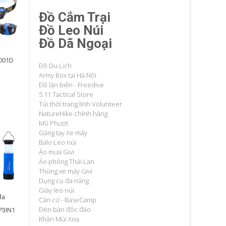
Đồ Cắm Trại
Đồ Leo Núi
Đồ Dã Ngoại
T001D
Đồ Du Lịch
Army Box tại Hà Nội
Đồ lặn biển - Freedive
5.11 Tactical Store
Túi thời trang lính Volunteer
NatureHike chính hãng
Mũ Phượt
Găng tay Xe máy
Balo Leo núi
Áo mưa Givi
Áo phông Thái Lan
Thùng xe máy Givi
Dụng cụ đa năng
Giày leo núi
đa
Căn cứ - BaseCamp
Đèn bàn độc đáo
P3IN1
Khăn Mùi Xoa