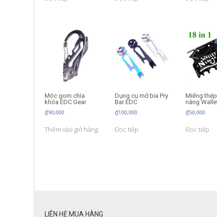
Móc gom chìa
Dụng cụ mở bia Pry
Miếng thép
khóa EDC Gear
Bar EDC
năng Wallet
₫
90,000
₫
100,000
₫
50,000
Thêm vào giỏ hàng
Đọc tiếp
Đọc tiếp
LIÊN HỆ MUA HÀNG