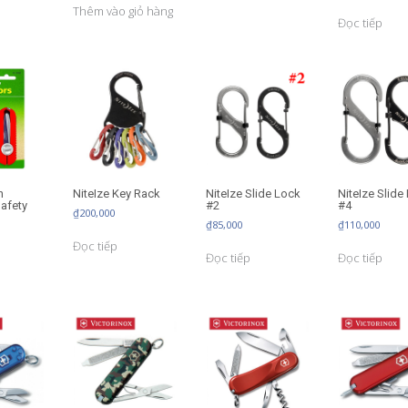
Thêm vào giỏ hàng
Đọc tiếp
n
NiteIze Key Rack
NiteIze Slide Lock
NiteIze Slide
afety
#2
#4
₫
200,000
₫
85,000
₫
110,000
Đọc tiếp
Đọc tiếp
Đọc tiếp