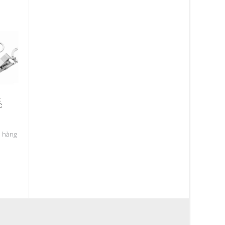
t
C
ỏ hàng