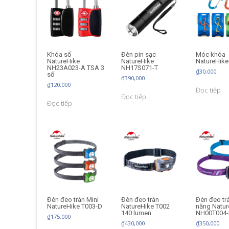
Khóa số
Đèn pin sạc
Móc khóa
NatureHike
NatureHike
NatureHik
NH23A023-A TSA 3
NH17S071-T
₫
30,000
số
₫
390,000
₫
120,000
Đọc tiếp
Đọc tiếp
Đọc tiếp
Đèn đeo trán Mini
Đèn đeo trán
Đèn đeo tr
NatureHike T003-D
NatureHike T002
năng Natur
140 lumen
NH00T004
₫
175,000
₫
430,000
₫
350,000