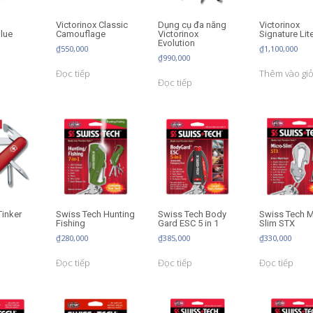
Victorinox Classic
Dụng cụ đa năng
Victorinox
Blue
Camouflage
Victorinox
Signature Lit
Evolution
₫
550,000
₫
1,100,000
₫
990,000
Đọc tiếp
Thêm vào gi
Đọc tiếp
Tinker
Swiss Tech Hunting
Swiss Tech Body
Swiss Tech M
Fishing
Gard ESC 5 in 1
Slim STX
₫
280,000
₫
385,000
₫
330,000
Đọc tiếp
Đọc tiếp
Đọc tiếp