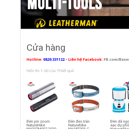
Cửa hàng
Hotline:
0829.331122
– Liên hệ Facebook:
FB.com/Base
Đã
Hiển thị 1–60 của 79 kết quả
sắp
xếp
theo
mới
nhất
Đèn pin zoom
Đèn đeo trán
Đèn dã ngo
NatureHike
Naturehike
sạc dự ph
NH20ZM007 2020
NH18T003-C
NatureHike