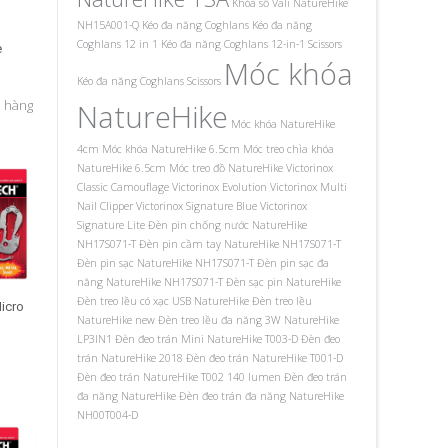
Khóa số Vali NatureHike
NH15A001-Q
Kéo đa năng Coghlans
Kéo đa năng
Coghlans 12 in 1
Kéo đa năng Coghlans 12-in-1 Scissors
e
Móc khóa
Kéo đa năng Coghlans Scissors
ỏ hàng
NatureHike
Móc khóa NatureHike
4cm
Móc khóa NatureHike 6.5cm
Móc treo chìa khóa
NatureHike 6.5cm
Móc treo đồ NatureHike
Victorinox
Classic Camouflage
Victorinox Evolution
Victorinox Multi
Nail Clipper
Victorinox Signature Blue
Victorinox
Signature Lite
Đèn pin chống nước NatureHike
NH17S071-T
Đèn pin cầm tay NatureHike NH17S071-T
Đèn pin sạc NatureHike NH17S071-T
Đèn pin sạc đa
năng NatureHike NH17S071-T
Đèn sạc pin NatureHike
Đèn treo lều có xạc USB NatureHike
Đèn treo lều
icro
NatureHike new
Đèn treo lều đa năng 3W NatureHike
LP3IN1
Đèn đeo trán Mini NatureHike T003-D
Đèn đeo
trán NatureHike 2018
Đèn đeo trán NatureHike T001-D
Đèn đeo trán NatureHike T002 140 lumen
Đèn đeo trán
đa năng NatureHike
Đèn đeo trán đa năng NatureHike
NH00T004-D