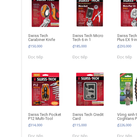
Swiss Tech
Swiss Tech Micro
Swiss Tech
Carabiner Knife
Tech 6 in 1
Plus EX 9 in
₫
150,000
₫
185,000
₫
230,000
Đọc tiếp
Đọc tiếp
Đọc tiếp
Swiss Tech Pocket
Swiss Tech Credit
Vòng sinh 
P12 Multi-Tool
Card
Coghlans P
₫
314,000
₫
115,000
₫
226,000
Đọc tiếp
Đọc tiếp
Đọc tiếp