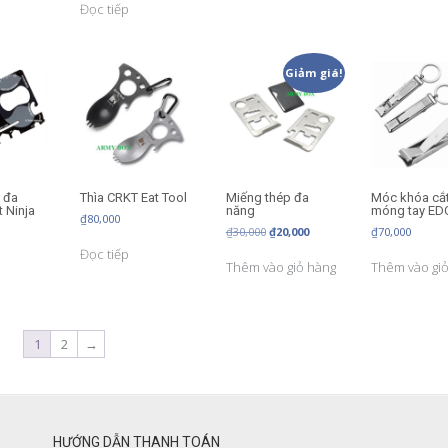
Đọc tiếp
Giảm giá!
 đa
Thìa CRKT Eat Tool
Miếng thép đa
Móc khóa cắ
 Ninja
năng
móng tay ED
₫
80,000
Giá
Giá
₫
30,000
₫
20,000
₫
70,000
gốc
hiện
Đọc tiếp
là:
tại
Thêm vào giỏ hàng
Thêm vào gi
₫30,000.
là:
₫20,000.
1
2
→
HƯỚNG DẪN THANH TOÁN