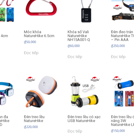
Móc khóa
Khóa số Vali
Đèn đeo trán
e 4cm
NatureHike 6.5cm
NatureHike
NatureHike 
NH15A001-Q
– Pin AAA
₫
50,000
₫
60,000
₫
250,000
Đọc tiếp
Đọc tiếp
Đọc tiếp
án đa
Đèn treo lều
Đèn treo lều có xạc
Đèn treo lều 
eHike
NatureHike
USB NatureHike
năng 3W
-D
NatureHike L
₫
220,000
Đọc tiếp
₫
150,000