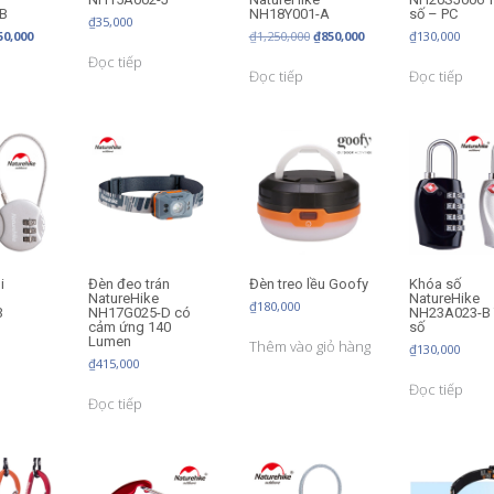
B
NH18Y001-A
số – PC
₫
35,000
á
Giá
Giá
Giá
50,000
₫
1,250,000
₫
850,000
₫
130,000
c
hiện
gốc
hiện
Đọc tiếp
tại
là:
tại
Đọc tiếp
Đọc tiếp
0,000.
là:
₫1,250,000.
là:
₫550,000.
₫850,000.
i
Đèn đeo trán
Đèn treo lều Goofy
Khóa số
NatureHike
NatureHike
₫
180,000
3
NH17G025-D có
NH23A023-B 
cảm ứng 140
số
Lumen
Thêm vào giỏ hàng
₫
130,000
₫
415,000
Đọc tiếp
Đọc tiếp