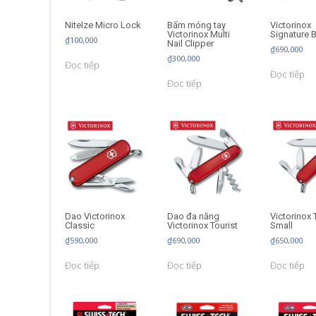
NiteIze Micro Lock
Bấm móng tay
Victorinox
Victorinox Multi
Signature 
₫
100,000
Nail Clipper
₫
690,000
₫
300,000
Đọc tiếp
Đọc tiếp
Đọc tiếp
Dao Victorinox
Dao đa năng
Victorinox 
Classic
Victorinox Tourist
Small
₫
590,000
₫
690,000
₫
650,000
Đọc tiếp
Đọc tiếp
Đọc tiếp