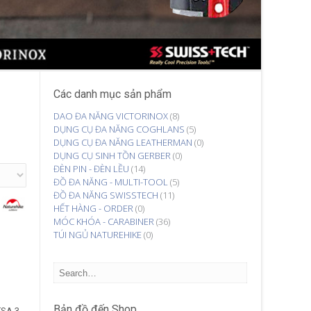
Các danh mục sản phẩm
DAO ĐA NĂNG VICTORINOX
(8)
DỤNG CỤ ĐA NĂNG COGHLANS
(5)
DỤNG CỤ ĐA NĂNG LEATHERMAN
(0)
DỤNG CỤ SINH TỒN GERBER
(0)
ĐÈN PIN - ĐÈN LỀU
(14)
ĐỒ ĐA NĂNG - MULTI-TOOL
(5)
ĐỒ ĐA NĂNG SWISSTECH
(11)
HẾT HÀNG - ORDER
(0)
MÓC KHÓA - CARABINER
(36)
TÚI NGỦ NATUREHIKE
(0)
Bản đồ đến Shop
TSA 3