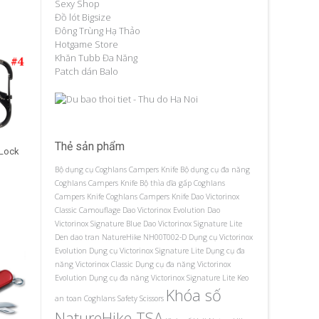
Sexy Shop
Đồ lót Bigsize
Đông Trùng Hạ Thảo
Hotgame Store
Khăn Tubb Đa Năng
Patch dán Balo
Thẻ sản phẩm
 Lock
Bộ dụng cụ Coghlans Campers Knife
Bộ dụng cụ đa năng
Coghlans Campers Knife
Bộ thìa dĩa gấp Coghlans
Campers Knife
Coghlans Campers Knife
Dao Victorinox
Classic Camouflage
Dao Victorinox Evolution
Dao
Victorinox Signature Blue
Dao Victorinox Signature Lite
Den dao tran NatureHike NH00T002-D
Dụng cụ Victorinox
Evolution
Dụng cụ Victorinox Signature Lite
Dụng cụ đa
năng Victorinox Classic
Dụng cụ đa năng Victorinox
Evolution
Dụng cụ đa năng Victorinox Signature Lite
Keo
Khóa số
an toan Coghlans Safety Scissors
NatureHike TSA