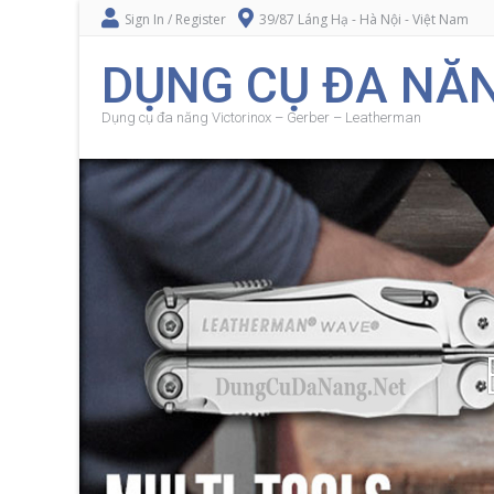
Sign In / Register
39/87 Láng Hạ - Hà Nội - Việt Nam
DỤNG CỤ ĐA NĂN
Dụng cụ đa năng Victorinox – Gerber – Leatherman