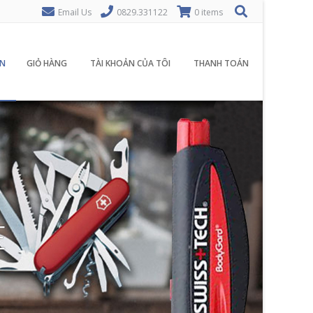
Email Us
0829.331122
0 items
N
GIỎ HÀNG
TÀI KHOẢN CỦA TÔI
THANH TOÁN
E