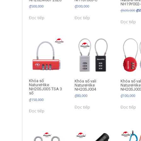
NH19Y002-
₫
500,000
₫
300,000
Gi
₫
600,000
₫
5
gố
Đọc tiếp
Đọc tiếp
là:
Đọc tiếp
₫60
Khóa số
Khóa số vali
Khóa số val
NatureHike
NatureHike
NatureHike
NH20SJ005 TSA 3
NH20SJ004
NH20SJ00
số
₫
80,000
₫
100,000
₫
150,000
Đọc tiếp
Đọc tiếp
Đọc tiếp