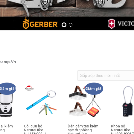
1
2
camp.Vn
Giảm giá!
Giảm giá!
ại kiêm
Còi cứu hộ
Đèn cắm trại kiêm
Khóa số
òng
NatureHike
sạc dự phòng
NatureHike
NH15A002-J
NatureHike
NH20SJ006 