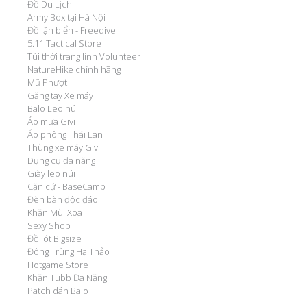
Đồ Du Lịch
Army Box tại Hà Nội
Đồ lặn biển - Freedive
5.11 Tactical Store
Túi thời trang lính Volunteer
NatureHike chính hãng
Mũ Phượt
Găng tay Xe máy
Balo Leo núi
Áo mưa Givi
Áo phông Thái Lan
Thùng xe máy Givi
Dụng cụ đa năng
Giày leo núi
Căn cứ - BaseCamp
Đèn bàn độc đáo
Khăn Mùi Xoa
Sexy Shop
Đồ lót Bigsize
Đông Trùng Hạ Thảo
Hotgame Store
Khăn Tubb Đa Năng
Patch dán Balo