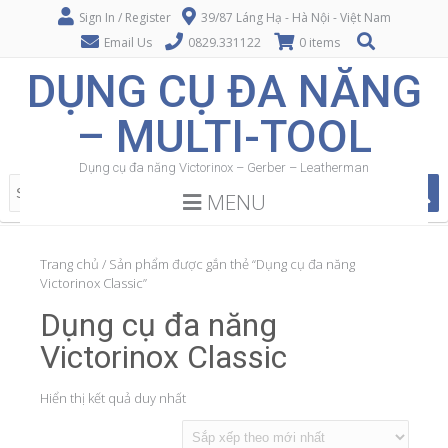
Sign In / Register
39/87 Láng Hạ - Hà Nội - Việt Nam
Email Us
0829.331122
0 items
DỤNG CỤ ĐA NĂNG
– MULTI-TOOL
Dụng cụ đa năng Victorinox – Gerber – Leatherman
MENU
Trang chủ
/ Sản phẩm được gắn thẻ “Dụng cụ đa năng
Victorinox Classic”
Dụng cụ đa năng
Victorinox Classic
Hiển thị kết quả duy nhất