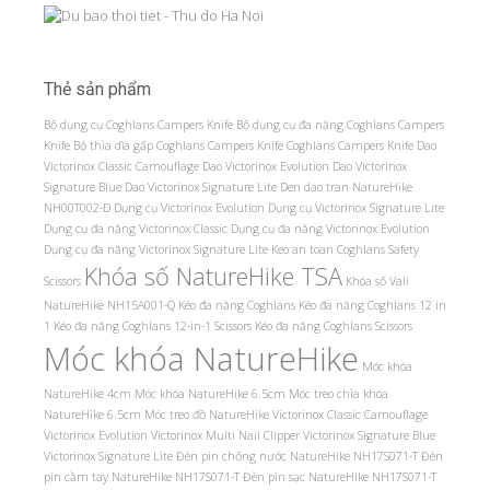
Thẻ sản phẩm
Bộ dụng cụ Coghlans Campers Knife
Bộ dụng cụ đa năng Coghlans Campers
Knife
Bộ thìa dĩa gấp Coghlans Campers Knife
Coghlans Campers Knife
Dao
Victorinox Classic Camouflage
Dao Victorinox Evolution
Dao Victorinox
Signature Blue
Dao Victorinox Signature Lite
Den dao tran NatureHike
NH00T002-D
Dụng cụ Victorinox Evolution
Dụng cụ Victorinox Signature Lite
Dụng cụ đa năng Victorinox Classic
Dụng cụ đa năng Victorinox Evolution
Dụng cụ đa năng Victorinox Signature Lite
Keo an toan Coghlans Safety
Khóa số NatureHike TSA
Scissors
Khóa số Vali
NatureHike NH15A001-Q
Kéo đa năng Coghlans
Kéo đa năng Coghlans 12 in
1
Kéo đa năng Coghlans 12-in-1 Scissors
Kéo đa năng Coghlans Scissors
Móc khóa NatureHike
Móc khóa
NatureHike 4cm
Móc khóa NatureHike 6.5cm
Móc treo chìa khóa
NatureHike 6.5cm
Móc treo đồ NatureHike
Victorinox Classic Camouflage
Victorinox Evolution
Victorinox Multi Nail Clipper
Victorinox Signature Blue
Victorinox Signature Lite
Đèn pin chống nước NatureHike NH17S071-T
Đèn
pin cầm tay NatureHike NH17S071-T
Đèn pin sạc NatureHike NH17S071-T