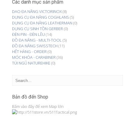
Các danh mục sản phẩm
DAO ĐA NĂNG VICTORINOX
(8)
DỤNG CỤ ĐA NĂNG COGHLANS
(5)
DỤNG CỤ ĐA NĂNG LEATHERMAN
(0)
DỤNG CỤ SINH TỒN GERBER
(0)
ĐÈN PIN - ĐÈN LỀU
(14)
ĐỒ ĐA NĂNG - MULTI-TOOL
(5)
ĐỒ ĐA NĂNG SWISSTECH
(11)
HẾT HÀNG - ORDER
(0)
MÓC KHÓA - CARABINER
(36)
TÚI NGỦ NATUREHIKE
(0)
Bản đồ đến Shop
Bấm vào đây để xem Map lớn