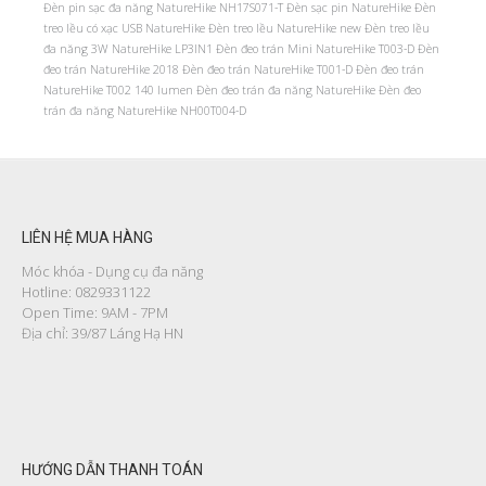
Đèn pin sạc đa năng NatureHike NH17S071-T
Đèn sạc pin NatureHike
Đèn
treo lều có xạc USB NatureHike
Đèn treo lều NatureHike new
Đèn treo lều
đa năng 3W NatureHike LP3IN1
Đèn đeo trán Mini NatureHike T003-D
Đèn
đeo trán NatureHike 2018
Đèn đeo trán NatureHike T001-D
Đèn đeo trán
NatureHike T002 140 lumen
Đèn đeo trán đa năng NatureHike
Đèn đeo
trán đa năng NatureHike NH00T004-D
LIÊN HỆ MUA HÀNG
Móc khóa - Dụng cụ đa năng
Hotline: 0829331122
Open Time: 9AM - 7PM
Địa chỉ: 39/87 Láng Hạ HN
HƯỚNG DẪN THANH TOÁN