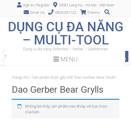
Sign In / Register
39/87 Láng Hạ - Hà Nội - Việt Nam
Email Us
0829.331122
0 items
DỤNG CỤ ĐA NĂNG
– MULTI-TOOL
Dụng cụ đa năng Victorinox – Gerber – Leatherman
MENU
Trang chủ
/ Sản phẩm được gắn thẻ “Dao Gerber Bear Grylls”
Dao Gerber Bear Grylls
Không tìm thấy sản phẩm nào khớp với lựa chọn
của bạn.