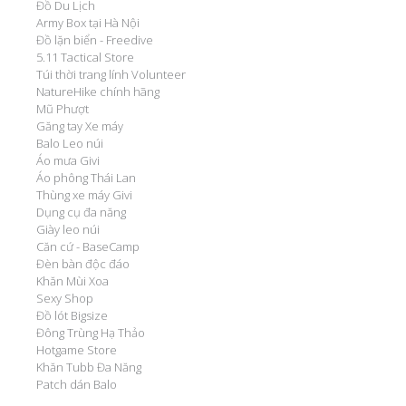
Đồ Du Lịch
Army Box tại Hà Nội
Đồ lặn biển - Freedive
5.11 Tactical Store
Túi thời trang lính Volunteer
NatureHike chính hãng
Mũ Phượt
Găng tay Xe máy
Balo Leo núi
Áo mưa Givi
Áo phông Thái Lan
Thùng xe máy Givi
Dụng cụ đa năng
Giày leo núi
Căn cứ - BaseCamp
Đèn bàn độc đáo
Khăn Mùi Xoa
Sexy Shop
Đồ lót Bigsize
Đông Trùng Hạ Thảo
Hotgame Store
Khăn Tubb Đa Năng
Patch dán Balo