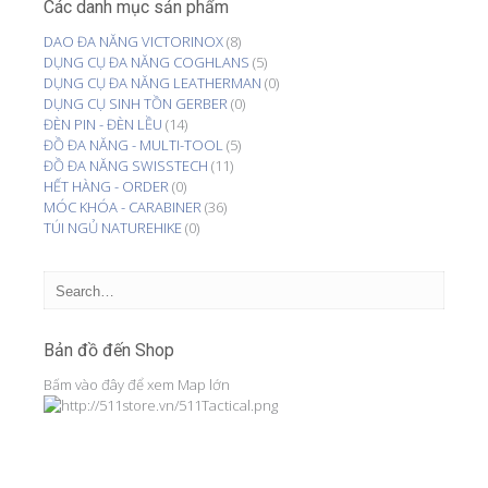
Các danh mục sản phẩm
DAO ĐA NĂNG VICTORINOX
(8)
DỤNG CỤ ĐA NĂNG COGHLANS
(5)
DỤNG CỤ ĐA NĂNG LEATHERMAN
(0)
DỤNG CỤ SINH TỒN GERBER
(0)
ĐÈN PIN - ĐÈN LỀU
(14)
ĐỒ ĐA NĂNG - MULTI-TOOL
(5)
ĐỒ ĐA NĂNG SWISSTECH
(11)
HẾT HÀNG - ORDER
(0)
MÓC KHÓA - CARABINER
(36)
TÚI NGỦ NATUREHIKE
(0)
Bản đồ đến Shop
Bấm vào đây để xem Map lớn