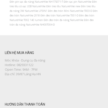
Đèn pin sạc đa năng NatureHike NH17S071-T
Đèn sạc pin NatureHike
Đèn
treo lều có xạc USB NatureHike
Đèn treo lều NatureHike new
Đèn treo lều
đa năng 3W NatureHike LP3IN1
Đèn đeo trán Mini NatureHike T003-D
Đèn
đeo trán NatureHike 2018
Đèn đeo trán NatureHike T001-D
Đèn đeo trán
NatureHike T002 140 lumen
Đèn đeo trán đa năng NatureHike
Đèn đeo
trán đa năng NatureHike NH00T004-D
LIÊN HỆ MUA HÀNG
Móc khóa - Dụng cụ đa năng
Hotline: 0829331122
Open Time: 9AM - 7PM
Địa chỉ: 39/87 Láng Hạ HN
HƯỚNG DẪN THANH TOÁN