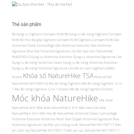
Thẻ sản phẩm
Bộ dụng cụ Coghlans Campers Knife
Bộ dụng cụ đa năng Coghlans Campers
Knife
Bộ thìa dĩa gấp Coghlans Campers Knife
Coghlans Campers Knife
Dao
Victorinox Classic Camouflage
Dao Victorinox Evolution
Dao Victorinox
Signature Blue
Dao Victorinox Signature Lite
Den dao tran NatureHike
NH00T002-D
Dụng cụ Victorinox Evolution
Dụng cụ Victorinox Signature Lite
Dụng cụ đa năng Victorinox Classic
Dụng cụ đa năng Victorinox Evolution
Dụng cụ đa năng Victorinox Signature Lite
Keo an toan Coghlans Safety
Khóa số NatureHike TSA
Scissors
Khóa số Vali
NatureHike NH15A001-Q
Kéo đa năng Coghlans
Kéo đa năng Coghlans 12 in
1
Kéo đa năng Coghlans 12-in-1 Scissors
Kéo đa năng Coghlans Scissors
Móc khóa NatureHike
Móc khóa
NatureHike 4cm
Móc khóa NatureHike 6.5cm
Móc treo chìa khóa
NatureHike 6.5cm
Móc treo đồ NatureHike
Victorinox Classic Camouflage
Victorinox Evolution
Victorinox Multi Nail Clipper
Victorinox Signature Blue
Victorinox Signature Lite
Đèn pin chống nước NatureHike NH17S071-T
Đèn
pin cầm tay NatureHike NH17S071-T
Đèn pin sạc NatureHike NH17S071-T