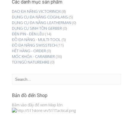
Các danh mục sản phẩm
DAO ĐA NĂNG VICTORINOX
(8)
DỤNG CỤ ĐA NĂNG COGHLANS
(5)
DỤNG CỤ ĐA NĂNG LEATHERMAN
(0)
DỤNG CỤ SINH TỒN GERBER
(0)
ĐÈN PIN - ĐÈN LỀU
(14)
ĐỒ ĐA NĂNG - MULTI-TOOL
(5)
ĐỒ ĐA NĂNG SWISSTECH
(11)
HẾT HÀNG - ORDER
(0)
MÓC KHÓA - CARABINER
(36)
TÚI NGỦ NATUREHIKE
(0)
Bản đồ đến Shop
Bấm vào đây để xem Map lớn