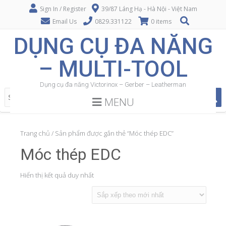
Sign In / Register
39/87 Láng Hạ - Hà Nội - Việt Nam
Email Us
0829.331122
0 items
DỤNG CỤ ĐA NĂNG
– MULTI-TOOL
Dụng cụ đa năng Victorinox – Gerber – Leatherman
MENU
Trang chủ
/ Sản phẩm được gắn thẻ “Móc thép EDC”
Móc thép EDC
Hiển thị kết quả duy nhất