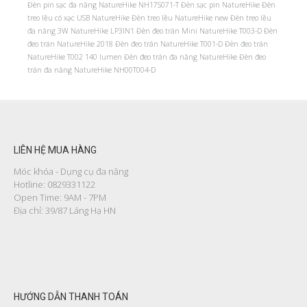
Đèn pin sạc đa năng NatureHike NH17S071-T
Đèn sạc pin NatureHike
Đèn
treo lều có xạc USB NatureHike
Đèn treo lều NatureHike new
Đèn treo lều
đa năng 3W NatureHike LP3IN1
Đèn đeo trán Mini NatureHike T003-D
Đèn
đeo trán NatureHike 2018
Đèn đeo trán NatureHike T001-D
Đèn đeo trán
NatureHike T002 140 lumen
Đèn đeo trán đa năng NatureHike
Đèn đeo
trán đa năng NatureHike NH00T004-D
LIÊN HỆ MUA HÀNG
Móc khóa - Dụng cụ đa năng
Hotline: 0829331122
Open Time: 9AM - 7PM
Địa chỉ: 39/87 Láng Hạ HN
HƯỚNG DẪN THANH TOÁN