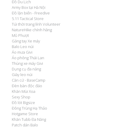
Đồ Du Lịch
Army Box tại Hà Nội
Đồ lặn biển - Freedive
5.11 Tactical Store
Túi thời trang lính Volunteer
NatureHike chính hãng
Mũ Phượt
Găng tay Xe máy
Balo Leo núi
Áo mưa Givi
Áo phông Thái Lan
Thùng xe máy Givi
Dụng cụ đa năng
Giày leo núi
Căn cứ - BaseCamp
Đèn bàn độc đáo
Khăn Mùi Xoa
Sexy Shop
Đồ lót Bigsize
Đông Trùng Hạ Thảo
Hotgame Store
Khăn Tubb Đa Năng
Patch dán Balo