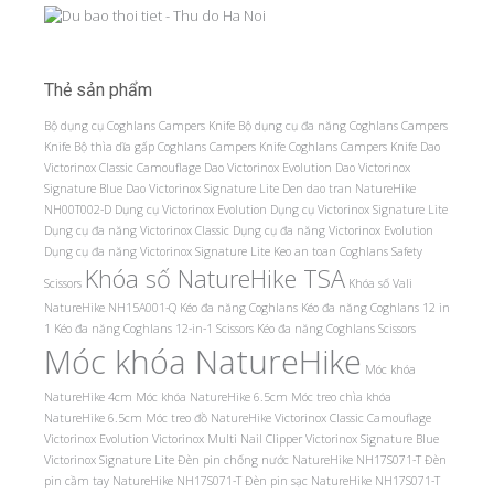
Thẻ sản phẩm
Bộ dụng cụ Coghlans Campers Knife
Bộ dụng cụ đa năng Coghlans Campers
Knife
Bộ thìa dĩa gấp Coghlans Campers Knife
Coghlans Campers Knife
Dao
Victorinox Classic Camouflage
Dao Victorinox Evolution
Dao Victorinox
Signature Blue
Dao Victorinox Signature Lite
Den dao tran NatureHike
NH00T002-D
Dụng cụ Victorinox Evolution
Dụng cụ Victorinox Signature Lite
Dụng cụ đa năng Victorinox Classic
Dụng cụ đa năng Victorinox Evolution
Dụng cụ đa năng Victorinox Signature Lite
Keo an toan Coghlans Safety
Khóa số NatureHike TSA
Scissors
Khóa số Vali
NatureHike NH15A001-Q
Kéo đa năng Coghlans
Kéo đa năng Coghlans 12 in
1
Kéo đa năng Coghlans 12-in-1 Scissors
Kéo đa năng Coghlans Scissors
Móc khóa NatureHike
Móc khóa
NatureHike 4cm
Móc khóa NatureHike 6.5cm
Móc treo chìa khóa
NatureHike 6.5cm
Móc treo đồ NatureHike
Victorinox Classic Camouflage
Victorinox Evolution
Victorinox Multi Nail Clipper
Victorinox Signature Blue
Victorinox Signature Lite
Đèn pin chống nước NatureHike NH17S071-T
Đèn
pin cầm tay NatureHike NH17S071-T
Đèn pin sạc NatureHike NH17S071-T