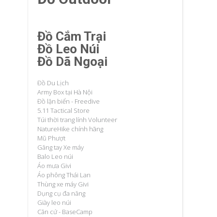
Đồ Cắm Trại
Đồ Leo Núi
Đồ Dã Ngoại
Đồ Du Lịch
Army Box tại Hà Nội
Đồ lặn biển - Freedive
5.11 Tactical Store
Túi thời trang lính Volunteer
NatureHike chính hãng
Mũ Phượt
Găng tay Xe máy
Balo Leo núi
Áo mưa Givi
Áo phông Thái Lan
Thùng xe máy Givi
Dụng cụ đa năng
Giày leo núi
Căn cứ - BaseCamp