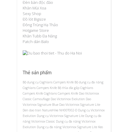
Đèn bàn độc đáo
Khăn Mùi Xoa
Sexy Shop
Đồ lót Bigsize
Đông Trùng Hạ Thảo
Hotgame Store
Khăn Tubb Đa Năng
Patch dán Balo
Thẻ sản phẩm
Bộ dụng cụ Coghlans Campers Knife
Bộ dụng cụ đa năng
Coghlans Campers Knife
Bộ thìa dĩa gấp Coghlans
Campers Knife
Coghlans Campers Knife
Dao Victorinox
Classic Camouflage
Dao Victorinox Evolution
Dao
Victorinox Signature Blue
Dao Victorinox Signature Lite
Den dao tran NatureHike NH00T002-D
Dụng cụ Victorinox
Evolution
Dụng cụ Victorinox Signature Lite
Dụng cụ đa
năng Victorinox Classic
Dụng cụ đa năng Victorinox
Evolution
Dụng cụ đa năng Victorinox Signature Lite
Keo