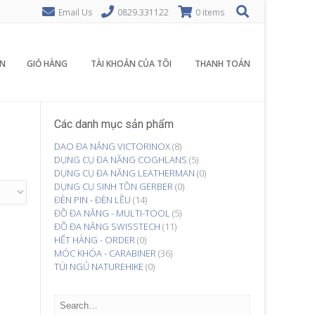
Email Us
0829.331122
0 items
N
GIỎ HÀNG
TÀI KHOẢN CỦA TÔI
THANH TOÁN
Các danh mục sản phẩm
DAO ĐA NĂNG VICTORINOX
(8)
DỤNG CỤ ĐA NĂNG COGHLANS
(5)
DỤNG CỤ ĐA NĂNG LEATHERMAN
(0)
DỤNG CỤ SINH TỒN GERBER
(0)
ĐÈN PIN - ĐÈN LỀU
(14)
ĐỒ ĐA NĂNG - MULTI-TOOL
(5)
ĐỒ ĐA NĂNG SWISSTECH
(11)
HẾT HÀNG - ORDER
(0)
MÓC KHÓA - CARABINER
(36)
TÚI NGỦ NATUREHIKE
(0)