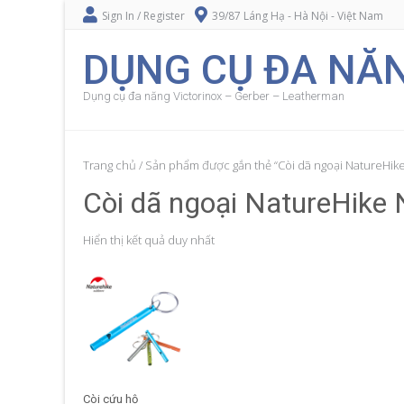
Sign In / Register
39/87 Láng Hạ - Hà Nội - Việt Nam
DỤNG CỤ ĐA NĂN
Dụng cụ đa năng Victorinox – Gerber – Leatherman
Trang chủ
/ Sản phẩm được gắn thẻ “Còi dã ngoại NatureHik
Còi dã ngoại NatureHik
Hiển thị kết quả duy nhất
Còi cứu hộ