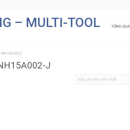
G – MULTI-TOOL
TỔNG QUA
e NH15A002-J”
e NH15A002-J