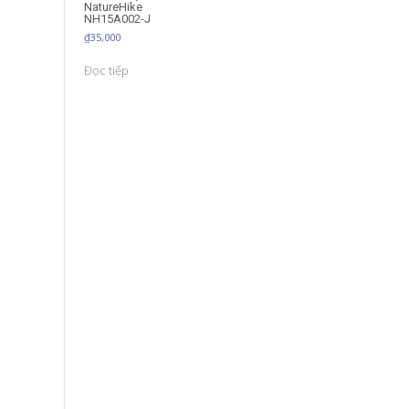
NatureHike
NH15A002-J
₫
35,000
Đọc tiếp