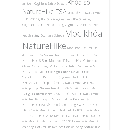
Khóa số
an toan Coghlans Safety Scissors
NatureHike TSA
Khóa số Vali NatureHike
NH15A001-Q
Kéo đa năng Coghlans
Kéo đa năng
Coghlans 12 in 1
Kéo đa năng Coghlans 12-in-1 Scissors
Móc khóa
Kéo đa năng Coghlans Scissors
NatureHike
Móc khóa NatureHike
4cm
Móc khóa NatureHike 6.5cm
Móc treo chìa khóa
NatureHike 6.5cm
Móc treo đồ NatureHike
Victorinox
Classic Camouflage
Victorinox Evolution
Victorinox Multi
Nail Clipper
Victorinox Signature Blue
Victorinox
Signature Lite
Đèn pin chống nước NatureHike
NH17S071-T
Đèn pin cầm tay NatureHike NH17S071-T
Đèn pin sạc NatureHike NH17S071-T
Đèn pin sạc đa
năng NatureHike NH17S071-T
Đèn sạc pin NatureHike
Đèn treo lều có xạc USB NatureHike
Đèn treo lều
NatureHike new
Đèn treo lều đa năng 3W NatureHike
LP3IN1
Đèn đeo trán Mini NatureHike T003-D
Đèn đeo
trán NatureHike 2018
Đèn đeo trán NatureHike T001-D
Đèn đeo trán NatureHike T002 140 lumen
Đèn đeo trán
đa năng NatureHike
Đèn đeo trán đa năng NatureHike